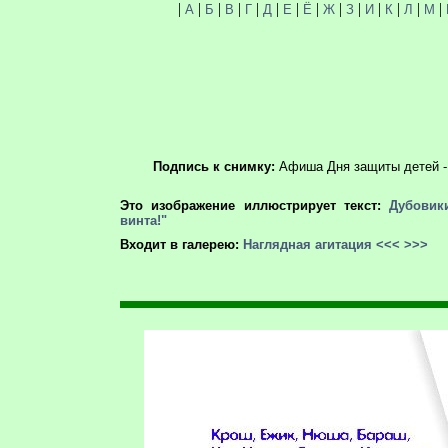
|
|
|
|
|
|
|
|
|
|
|
|
|
|
А
Б
В
Г
Д
Е
Ё
Ж
З
И
К
Л
М
Подпись к снимку:
Афиша Дня защиты детей - 
Это изображение иллюстрирует текст:
Дубовик
винта!"
Входит в галерею:
Наглядная агитация
<<<
>>>