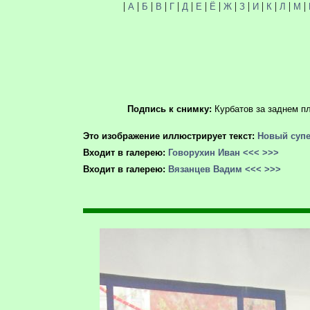
|
|
|
|
|
|
|
|
|
|
|
|
|
|
А
Б
В
Г
Д
Е
Ё
Ж
З
И
К
Л
М
Подпись к снимку:
Курбатов за заднем пл
Это изображение иллюстрирует текст:
Новый супе
Входит в галерею:
Говорухин Иван
<<<
>>>
Входит в галерею:
Вязанцев Вадим
<<<
>>>