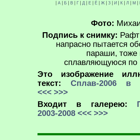
|
|
|
|
|
|
|
|
|
|
|
|
|
|
А
Б
В
Г
Д
Е
Ё
Ж
З
И
К
Л
М
Фото:
Михаи
Подпись к снимку:
Рафт
напрасно пытается об
параши, тоже 
сплавляющуюся по 
Это изображение иллю
текст:
Сплав-2006 в 
<<<
>>>
Входит в галерею:
2003-2008
<<<
>>>