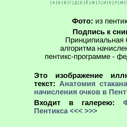
|
|
|
|
|
|
|
|
|
|
|
|
|
|
А
Б
В
Г
Д
Е
Ё
Ж
З
И
К
Л
М
Фото:
из пентик
Подпись к сни
Принципиальная 
алгоритма начислен
пентикс-программе - ф
Это изображение иллю
текст:
Анатомия стакана
начисления очков в Пент
Входит в галерею:
Пентикса
<<<
>>>