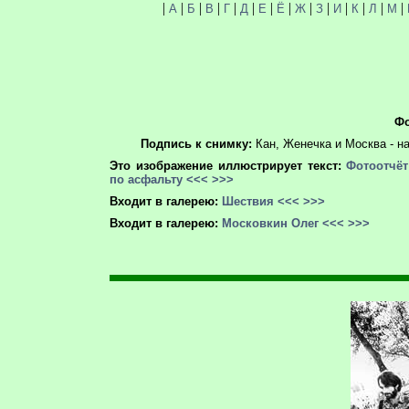
|
|
|
|
|
|
|
|
|
|
|
|
|
|
А
Б
В
Г
Д
Е
Ё
Ж
З
И
К
Л
М
Фо
Подпись к снимку:
Кан, Женечка и Москва - н
Это изображение иллюстрирует текст:
Фотоотчё
по асфальту
<<<
>>>
Входит в галерею:
Шествия
<<<
>>>
Входит в галерею:
Московкин Олег
<<<
>>>