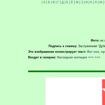
|
|
|
|
|
|
|
|
|
|
|
|
|
|
А
Б
В
Г
Д
Е
Ё
Ж
З
И
К
Л
М
Фото:
из 
Подпись к снимку:
Заслуженная "Дубо
Это изображение иллюстрирует текст:
Вот оно, пр
Входит в галерею:
Наглядная агитация
<<<
>>>