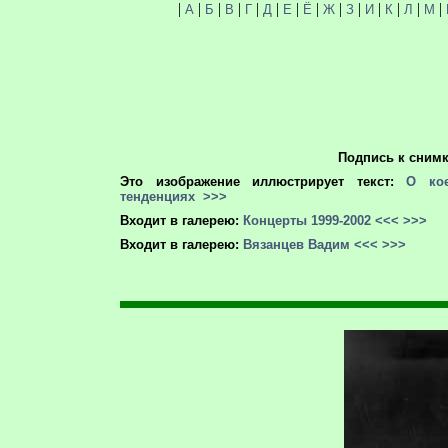
|
|
|
|
|
|
|
|
|
|
|
|
|
|
А
Б
В
Г
Д
Е
Ё
Ж
З
И
К
Л
М
Подпись к снимк
Это изображение иллюстрирует текст:
О кое
тенденциях
>>>
Входит в галерею:
Концерты 1999-2002
<<<
>>>
Входит в галерею:
Вязанцев Вадим
<<<
>>>