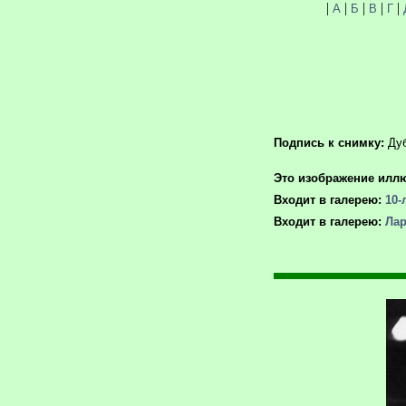
|
|
|
|
|
А
Б
В
Г
Подпись к снимку:
Дуб
Это изображение иллю
Входит в галерею:
10-
Входит в галерею:
Лар