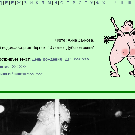
|
|
|
|
|
|
|
|
|
|
|
|
|
|
|
|
|
|
|
|
|
|
Д
Е
Ё
Ж
З
И
К
Л
М
Н
О
П
Р
С
Т
У
Ф
Х
Ц
Ч
Ш
Щ
Фото:
Анна Зайкова.
-водолаз Сергей Черняк, 10-летие "Дубовой рощи"
.
стрирует текст:
День рождения "ДР"
<<<
>>>
летие
<<<
>>>
иса и Черняк
<<<
>>>