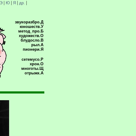
|
|
|
|
Э
Ю
Я
др.
звукоразбро.Д
юношеств.У
метод_про.Б
художеств.О
блудосло.В
рыл.А
пионери.Я
сетемусо.Р
хрон.О
многоты.Щ
отрыжк.А