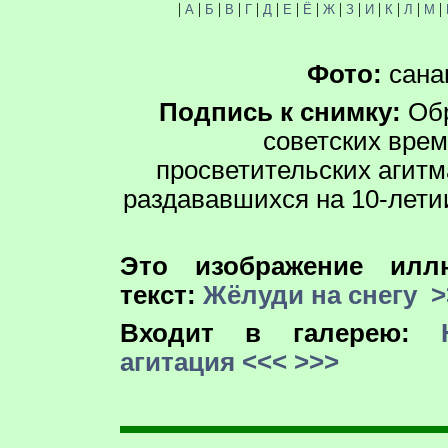
|
|
|
|
|
|
|
|
|
|
|
|
|
|
А
Б
В
Г
Д
Е
Ё
Ж
З
И
К
Л
М
Фото:
санаг
Подпись к снимку:
Обр
советских врем
просветительских агитм
раздававшихся на 10-лети
Это изображение иллю
текст:
Жёлуди на снегу
>
Входит в галерею:
агитация
<<<
>>>