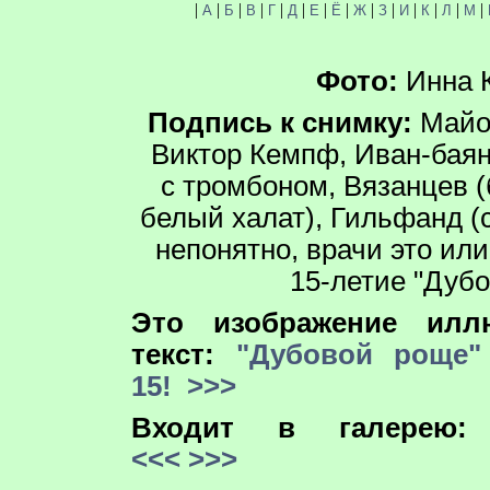
|
|
|
|
|
|
|
|
|
|
|
|
|
|
А
Б
В
Г
Д
Е
Ё
Ж
З
И
К
Л
М
Фото:
Инна 
Подпись к снимку:
Майо
Виктор Кемпф, Иван-баян
с тромбоном, Вязанцев (
белый халат), Гильфанд (
непонятно, врачи это ил
15-летие "Дубо
Это изображение иллю
текст:
"Дубовой роще"
15!
>>>
Входит в галерею
<<<
>>>