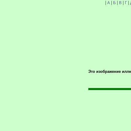
|
|
|
|
|
А
Б
В
Г
Это изображение иллю