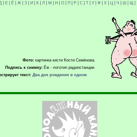
|
|
|
|
|
|
|
|
|
|
|
|
|
|
|
|
|
|
|
|
|
|
Д
Е
Ё
Ж
З
И
К
Л
М
Н
О
П
Р
С
Т
У
Ф
Х
Ц
Ч
Ш
Щ
Фото:
картинка кисти Кости Семёнова.
Подпись к снимку:
Ёж - логотип радиостанции.
стрирует текст:
Два дня рождения в одном