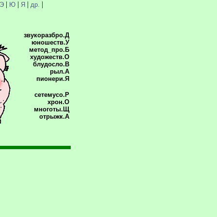
|
|
|
|
Э
Ю
Я
др.
звукоразбро.Д
юношеств.У
метод_про.Б
художеств.О
блудосло.В
рыл.А
пионери.Я
сетемусо.Р
хрон.О
многоты.Щ
отрыжк.А