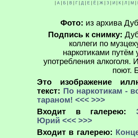
|
|
|
|
|
|
|
|
|
|
|
|
|
|
А
Б
В
Г
Д
Е
Ё
Ж
З
И
К
Л
М
Фото:
из архива Дуб
Подпись к снимку:
Дуб
коллеги по музцех
наркотиками путём 
употребления алкоголя. И
поют. 
Это изображение иллю
текст:
По наркотикам - 
тараном!
<<<
>>>
Входит в галерею:
Юрий
<<<
>>>
Входит в галерею:
Конце