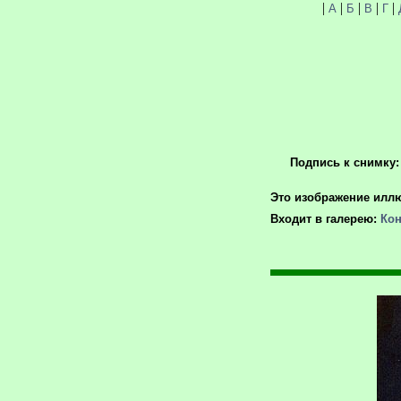
|
|
|
|
|
А
Б
В
Г
Подпись к снимку:
Это изображение иллю
Входит в галерею:
Кон