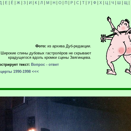
|
|
|
|
|
|
|
|
|
|
|
|
|
|
|
|
|
|
|
|
|
|
Д
Е
Ё
Ж
З
И
К
Л
М
Н
О
П
Р
С
Т
У
Ф
Х
Ц
Ч
Ш
Щ
Фото:
из архива Дуб-редакции.
Широкие спины дубовых гастролёров не скрывают
крадущегося вдоль кромки сцены Звягинцева.
стрирует текст:
Вопрос - ответ
церты 1990-1998
<<<