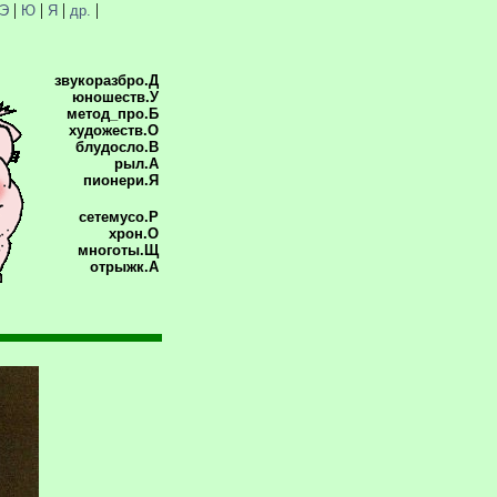
|
|
|
|
Э
Ю
Я
др.
звукоразбро.Д
юношеств.У
метод_про.Б
художеств.О
блудосло.В
рыл.А
пионери.Я
сетемусо.Р
хрон.О
многоты.Щ
отрыжк.А