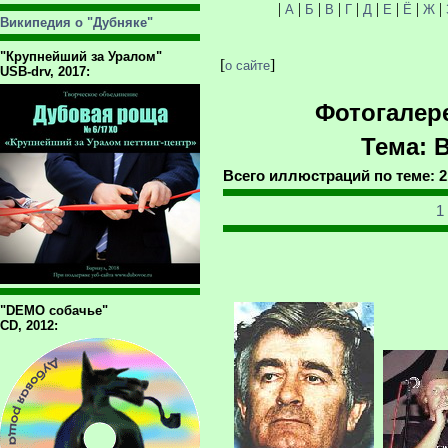
|
|
|
|
|
|
|
|
|
А
Б
В
Г
Д
Е
Ё
Ж
Википедия о "Дубняке"
"Крупнейший за Уралом"
[
]
о сайте
USB-drv, 2017:
Фотогалер
Тема: 
Всего иллюстраций по теме: 2
1
"DEMO собачье"
CD, 2012: