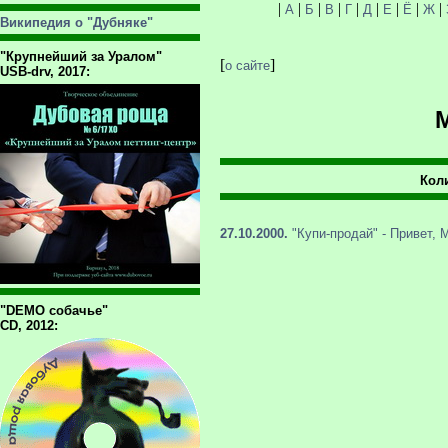
|
|
|
|
|
|
|
|
|
А
Б
В
Г
Д
Е
Ё
Ж
Википедия о "Дубняке"
"Крупнейший за Уралом"
[
]
о сайте
USB-drv, 2017:
Коли
27.10.2000.
"Купи-продай" - Привет, 
"DEMO собачье"
CD, 2012: