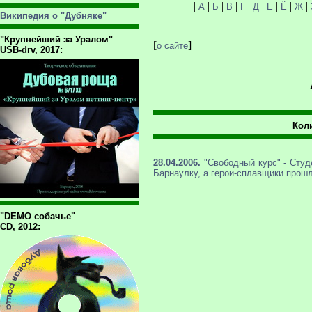
|
|
|
|
|
|
|
|
|
А
Б
В
Г
Д
Е
Ё
Ж
Википедия о "Дубняке"
"Крупнейший за Уралом"
[
]
о сайте
USB-drv, 2017:
Коли
28.04.2006.
"Свободный курс" - Студ
Барнаулку, а герои-сплавщики прошл
"DEMO собачье"
CD, 2012: