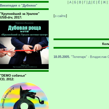
|
|
|
|
|
|
|
|
|
А
Б
В
Г
Д
Е
Ё
Ж
Википедия о "Дубняке"
"Крупнейший за Уралом"
[
]
о сайте
USB-drv, 2017:
Коли
18.05.2005.
"Телепарк" - Владислав 
"DEMO собачье"
CD, 2012: