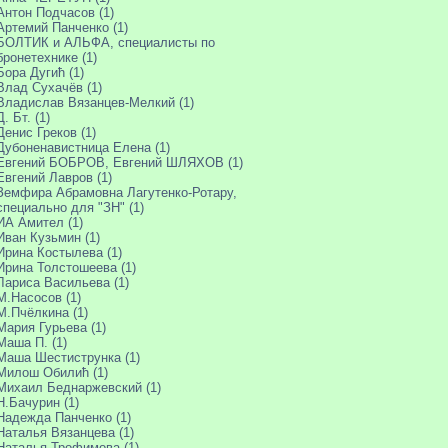
Антон Подчасов (1)
Артемий Панченко (1)
БОЛТИК и АЛЬФА, специалисты по
бронетехнике (1)
Бора Дугић (1)
Влад Сухачёв (1)
Владислав Вязанцев-Мелкий (1)
Д. Бт. (1)
Денис Греков (1)
Дубоненавистница Елена (1)
Евгений БОБРОВ, Евгений ШЛЯХОВ (1)
Евгений Лавров (1)
Земфира Абрамовна Лагутенко-Ротару,
специально для "ЗН" (1)
ИА Амител (1)
Иван Кузьмин (1)
Ирина Костылева (1)
Ирина Толстошеева (1)
Лариса Васильева (1)
М.Насосов (1)
М.Пчёлкина (1)
Мария Гурьева (1)
Маша П. (1)
Маша Шестиструнка (1)
Милош Обилић (1)
Михаил Беднаржевский (1)
Н.Бачурин (1)
Надежда Панченко (1)
Наталья Вязанцева (1)
Наталья Трофимова (1)