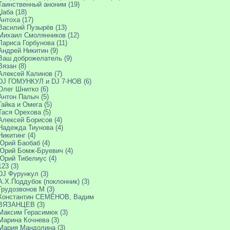
Таинственный аноним (19)
Џаба (18)
Антоха (17)
Василий Пузырёв (13)
Михаил Смолянников (12)
Лариса Горбунова (11)
Андрей Никитин (9)
Ваш доброжелатель (9)
Вязан (8)
Алексей Калинов (7)
DJ ГОМУНКУЛ и DJ 7-НОВ (6)
Олег Шнитко (6)
Антон Палыч (5)
Гайка и Омега (5)
Тася Орехова (5)
Алексей Борисов (4)
Надежда Тиунова (4)
Никитинг (4)
Юрий Баобаб (4)
Юрий Бомж-Бруевич (4)
Юрий Тибелиус (4)
123 (3)
DJ Фурункул (3)
А.Х.Поддубок (поклонник) (3)
Грудозвонов М (3)
Константин СЕМЁНОВ, Вадим
ВЯЗАНЦЕВ (3)
Максим Герасимюк (3)
Марина Кочнева (3)
Мария Мандолина (3)