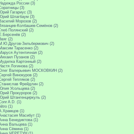
Надежда России (3)
Соратницы (3)
Юрий Гагариус (3)
Юрий Шлагбаум (3)
Василий Морозов (2)
Вязанцев-Колбашев-Семёнов (2)
Глеб Полянский (2)
Е.Берсенёв (2)
Звяг (2)
М.Ю.Другов-Зильбермович (2)
Максим Тарасенко (2)
Маруся Аутентичная (2)
Михаил Пузанов (2)
Мудилка Картонный (2)
Настя Логинова (2)
Олег Валерьевич МОСКОВКИН (2)
Сергей Винокуров (2)
Сергей Тепляков (2)
Станислав Фрейдлин (2)
Юлия Усольцева (2)
Юрий Прокуроров (2)
Юрий Штангенциркуль (2)
Conr A.D. (1)
Nitro (1)
А.Храмцов (1)
Анастасия Масибут (1)
Анна Бенедиктова (1)
Анна Вальцева (1)
Анна Сёмина (1)
Анна ЧЕРЕТУН (1)