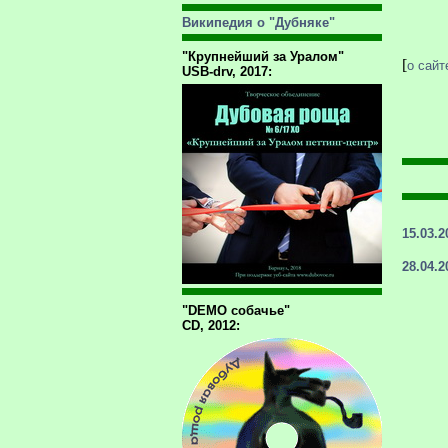
Википедия о "Дубняке"
"Крупнейший за Уралом"
[
о сайт
USB-drv, 2017:
15.03.2
28.04.2
"DEMO собачье"
CD, 2012: