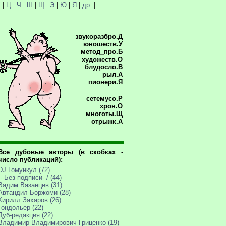
|
|
|
|
|
|
|
|
|
Х
Ц
Ч
Ш
Щ
Э
Ю
Я
др.
звукоразбро.Д
юношеств.У
метод_про.Б
художеств.О
блудосло.В
рыл.А
пионери.Я
сетемусо.Р
хрон.О
многоты.Щ
отрыжк.А
Все дубовые авторы (в скобках -
число публикаций):
DJ Гомункул (72)
/--Без-подписи--/ (44)
Вадим Вязанцев (31)
Автандил Боржоми (28)
Кирилл Захаров (26)
Гондольер (22)
Дуб-редакция (22)
Владимир Владимирович Гриценко (19)