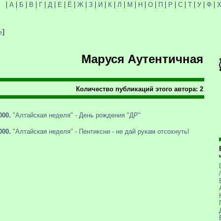
|
|
|
|
|
|
|
|
|
|
|
|
|
|
|
|
|
|
|
|
|
|
А
Б
В
Г
Д
Е
Ё
Ж
З
И
К
Л
М
Н
О
П
Р
С
Т
У
Ф
]
е
Маруся Аутентичная
Количество публикаций этого автора: 2
000.
"Алтайская неделя" - День рождения "ДР"
000.
"Алтайская неделя" - Пентиксни - не дай рукам отсохнуть!